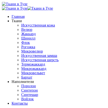
Главная
Ткани
Искусственная кожа
Велюр
Жаккард
Шинилл
Флок
Рогожка
Микровелюр
Искусственная замша
Искусственная шерсть
Терможаккард
Микрожаккард
Микровельвет
Бархат
Наполнители
Поролон
Синтепон
Синтешар
Войлок
Контакты