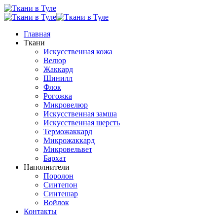
Главная
Ткани
Искусственная кожа
Велюр
Жаккард
Шинилл
Флок
Рогожка
Микровелюр
Искусственная замша
Искусственная шерсть
Терможаккард
Микрожаккард
Микровельвет
Бархат
Наполнители
Поролон
Синтепон
Синтешар
Войлок
Контакты