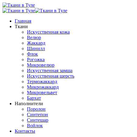
Главная
Ткани
Искусственная кожа
Велюр
Жаккард
Шинилл
Флок
Рогожка
Микровелюр
Искусственная замша
Искусственная шерсть
Терможаккард
Микрожаккард
Микровельвет
Бархат
Наполнители
Поролон
Синтепон
Синтешар
Войлок
Контакты