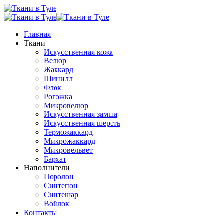
Главная
Ткани
Искусственная кожа
Велюр
Жаккард
Шинилл
Флок
Рогожка
Микровелюр
Искусственная замша
Искусственная шерсть
Терможаккард
Микрожаккард
Микровельвет
Бархат
Наполнители
Поролон
Синтепон
Синтешар
Войлок
Контакты