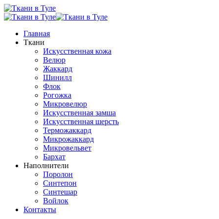
Главная
Ткани
Искусственная кожа
Велюр
Жаккард
Шинилл
Флок
Рогожка
Микровелюр
Искусственная замша
Искусственная шерсть
Терможаккард
Микрожаккард
Микровельвет
Бархат
Наполнители
Поролон
Синтепон
Синтешар
Войлок
Контакты