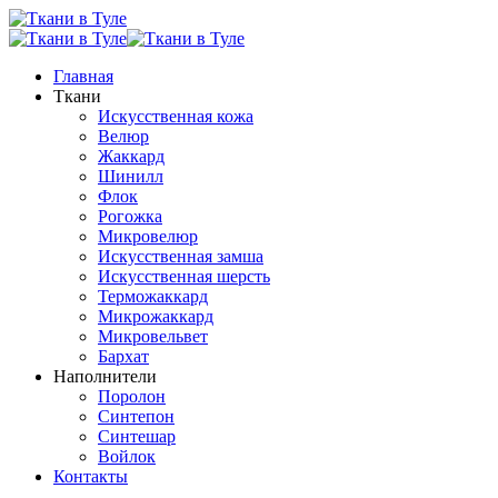
Главная
Ткани
Искусственная кожа
Велюр
Жаккард
Шинилл
Флок
Рогожка
Микровелюр
Искусственная замша
Искусственная шерсть
Терможаккард
Микрожаккард
Микровельвет
Бархат
Наполнители
Поролон
Синтепон
Синтешар
Войлок
Контакты