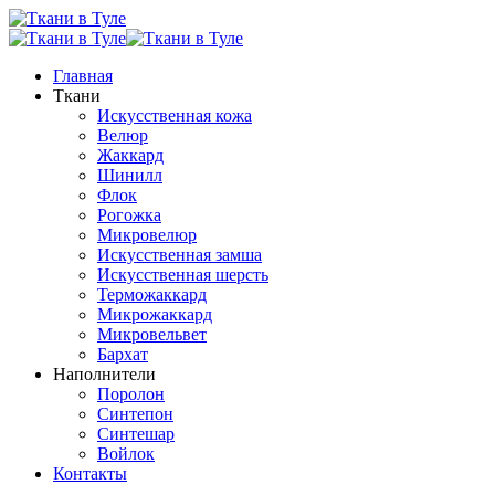
Главная
Ткани
Искусственная кожа
Велюр
Жаккард
Шинилл
Флок
Рогожка
Микровелюр
Искусственная замша
Искусственная шерсть
Терможаккард
Микрожаккард
Микровельвет
Бархат
Наполнители
Поролон
Синтепон
Синтешар
Войлок
Контакты