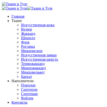
Главная
Ткани
Искусственная кожа
Велюр
Жаккард
Шинилл
Флок
Рогожка
Микровелюр
Искусственная замша
Искусственная шерсть
Терможаккард
Микрожаккард
Микровельвет
Бархат
Наполнители
Поролон
Синтепон
Синтешар
Войлок
Контакты