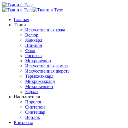
Главная
Ткани
Искусственная кожа
Велюр
Жаккард
Шинилл
Флок
Рогожка
Микровелюр
Искусственная замша
Искусственная шерсть
Терможаккард
Микрожаккард
Микровельвет
Бархат
Наполнители
Поролон
Синтепон
Синтешар
Войлок
Контакты