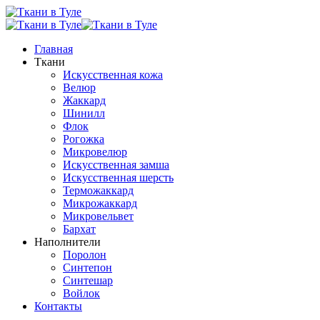
Главная
Ткани
Искусственная кожа
Велюр
Жаккард
Шинилл
Флок
Рогожка
Микровелюр
Искусственная замша
Искусственная шерсть
Терможаккард
Микрожаккард
Микровельвет
Бархат
Наполнители
Поролон
Синтепон
Синтешар
Войлок
Контакты