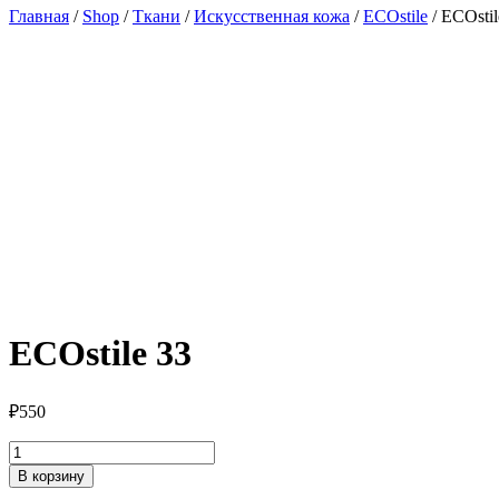
Главная
/
Shop
/
Ткани
/
Искусственная кожа
/
ECOstile
/ ECOstil
ECOstile 33
₽
550
Количество
товара
В корзину
ECOstile