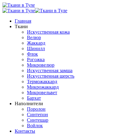
Главная
Ткани
Искусственная кожа
Велюр
Жаккард
Шинилл
Флок
Рогожка
Микровелюр
Искусственная замша
Искусственная шерсть
Терможаккард
Микрожаккард
Микровельвет
Бархат
Наполнители
Поролон
Синтепон
Синтешар
Войлок
Контакты