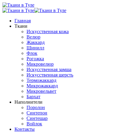
Главная
Ткани
Искусственная кожа
Велюр
Жаккард
Шинилл
Флок
Рогожка
Микровелюр
Искусственная замша
Искусственная шерсть
Терможаккард
Микрожаккард
Микровельвет
Бархат
Наполнители
Поролон
Синтепон
Синтешар
Войлок
Контакты