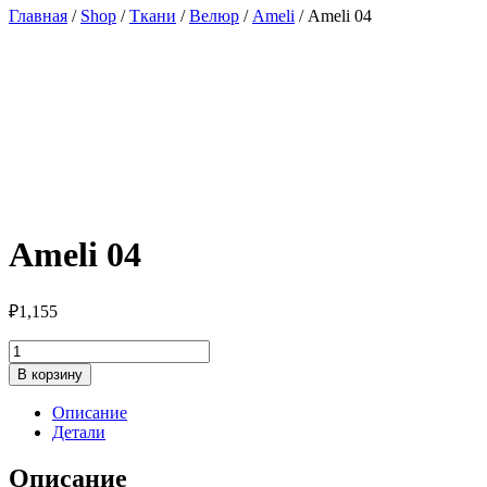
Главная
/
Shop
/
Ткани
/
Велюр
/
Ameli
/ Ameli 04
Ameli 04
₽
1,155
Количество
товара
В корзину
Ameli
04
Описание
Детали
Описание