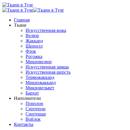
Главная
Ткани
Искусственная кожа
Велюр
Жаккард
Шинилл
Флок
Рогожка
Микровелюр
Искусственная замша
Искусственная шерсть
Терможаккард
Микрожаккард
Микровельвет
Бархат
Наполнители
Поролон
Синтепон
Синтешар
Войлок
Контакты